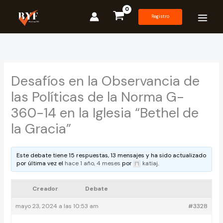
Ir
al
Registro
contenido
Desafíos en la Observancia de
las Políticas de la Norma G-
360-14 en la Iglesia “Bethel de
la Gracia”
Este debate tiene 15 respuestas, 13 mensajes y ha sido actualizado
por última vez el
hace 1 año, 4 meses
por
katiaj
.
Creador
Debate
mayo 23, 2024 a las 10:53 am
#3328