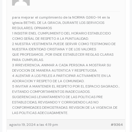
para mejorar el cumplimiento de la NORMA G360-14 en la
iglesia BETHEL DE LA GRACIA, DURANTE LOS SERVICIOS
REGULARES, OPINAMOS
1 INSISTIR ENEL CUMPLIMIENTO DEL HORARIO ESTABLECIDO
COMO SEÑAL DE RESPETO A LA PUNTUALIDAD.
2 NUESTRA VESTIMENTA PUEDE SERVIR COMO TESTIMONIO DE
NUESTRA IDENTIDAD CRISTIANA Y DE LOS VALORES
QUE PROFESAMOS , POR ENDE ESTABLECER REGLAS CLARAS
PARA CUMPLIRLAS.
3 IRREVERENCIA, ANIMAR A CADA PERSONA A MOSTRAR SU
DEVOCION DE MANERA AUTENTICA Y RESPETUOSA.
4 ALENTAR A LOS FIELES A PARTICIPAR ACTIVAMENTE EN LA
ADORACION Y RESPETO DE LA COMUNIDAD.
5 INVITAR A MANTENER EL RESPETO POR EL ESPACIO SAGRADO ,
EVITANDO COMPORTAMIENTOS INADECUADOS.
SUGERENCIAS LEVANTAMIENTO DE LAS POLITICAS PRE
ESTABLECIDAS, REVISANDO Y CORRIGIENDO LAS NO
CONFORMIDADES DEMOSTRADAS. REVISION DE LA VIGENCIA DE
LAS POLITICAS ADECUADAMENTE.
agosto 19, 2024 a las 4:19 pm
#9364