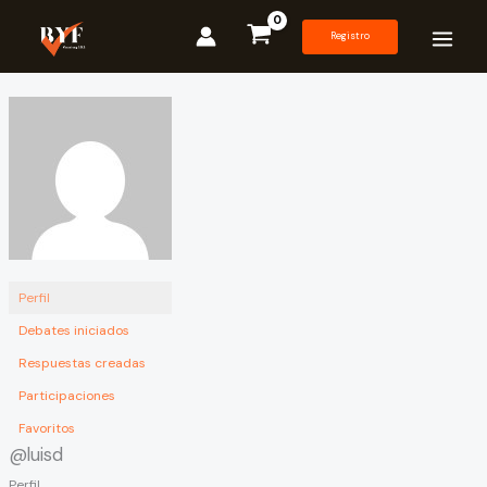
Ir
al
Registro
contenido
Perfil
Debates iniciados
Respuestas creadas
Participaciones
Favoritos
@luisd
Perfil