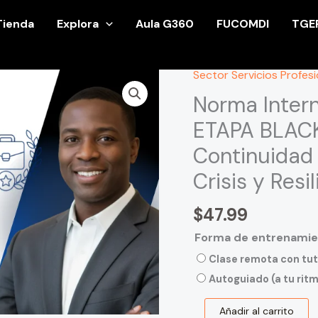
Tienda
Explora
Aula G360
FUCOMDI
TGE
Sector Servicios Profes
Norma
Internacional
Norma Inter
G-
ETAPA BLACK
360-
Continuidad 
339-
ETAPA
Crisis y Resi
BLACK:
$
47.99
Gerencia
360
Forma de entrenami
en
Clase remota con tu
Continuidad
Autoguiado (a tu rit
del
Negocio,
Añadir al carrito