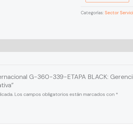
Gestión
de
Categorías:
Sector Servic
Crisis
y
Resiliencia
Operativa
cantidad
nternacional G-360-339-ETAPA BLACK: Gerenci
tiva”
licada.
Los campos obligatorios están marcados con
*