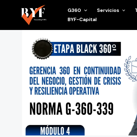
Ir
G360
Servicios
al
BYF-Capital
contenido