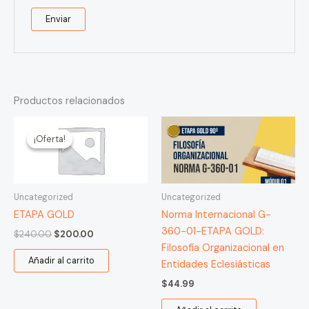
Productos relacionados
El
El
precio
precio
¡Oferta!
¡Oferta!
original
actual
era:
es:
$240.00.
$200.00.
Uncategorized
Uncategorized
ETAPA GOLD
Norma Internacional G-
360-01-ETAPA GOLD:
$
240.00
$
200.00
Filosofía Organizacional en
Añadir al carrito
Entidades Eclesiásticas
$
44.99