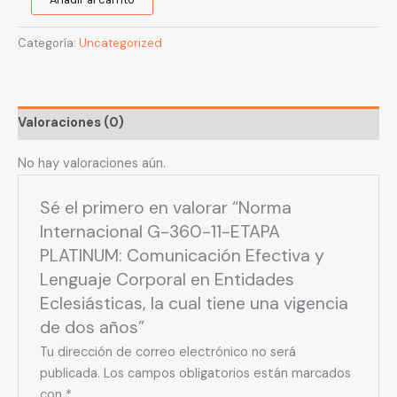
cual
tiene
Categoría:
Uncategorized
una
vigencia
de
dos
Valoraciones (0)
años
cantidad
No hay valoraciones aún.
Sé el primero en valorar “Norma
Internacional G-360-11-ETAPA
PLATINUM: Comunicación Efectiva y
Lenguaje Corporal en Entidades
Eclesiásticas, la cual tiene una vigencia
de dos años”
Tu dirección de correo electrónico no será
publicada.
Los campos obligatorios están marcados
con
*