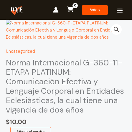
Ir
al
Registro
contenido
Norma
Internacional
G-
360-
11-
Uncategorized
ETAPA
Norma Internacional G-360-11-
PLATINUM:
ETAPA PLATINUM:
Comunicación
Comunicación Efectiva y
Efectiva
y
Lenguaje Corporal en Entidades
Lenguaje
Eclesiásticas, la cual tiene una
Corporal
vigencia de dos años
en
Entidades
$
10.00
Eclesiásticas,
la
Añadir al carrito