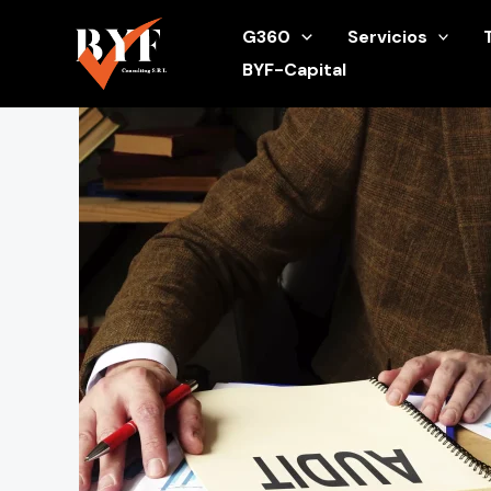
Ir
G360
Servicios
al
BYF-Capital
contenido