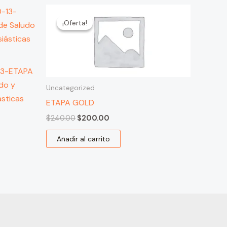
El
El
precio
precio
¡Oferta!
¡Oferta!
original
actual
era:
es:
$240.00.
$200.00.
13-ETAPA
do y
Uncategorized
ásticas
ETAPA GOLD
$
240.00
$
200.00
Añadir al carrito