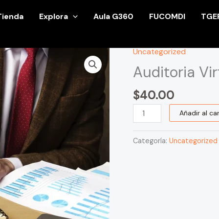
Tienda
Explora
Aula G360
FUCOMDI
TGE
Uncategorized
Auditoria
Virtual
Auditoria Vir
cantidad
$
40.00
Añadir al car
Categoría:
Uncategorized