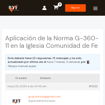
Ir
al
Registro
contenido
Aplicación de la Norma G-360-
11 en la Iglesia Comunidad de Fe
Este debate tiene 22 respuestas, 15 mensajes y ha sido
actualizado por última vez el
hace 7 meses, 3 semanas
por
Obispo manuel ayala
.
Creador
Debate
mayo 23, 2024 a las 10:49 am
#3322
grupozirkon@gmail.com
Superadministrador