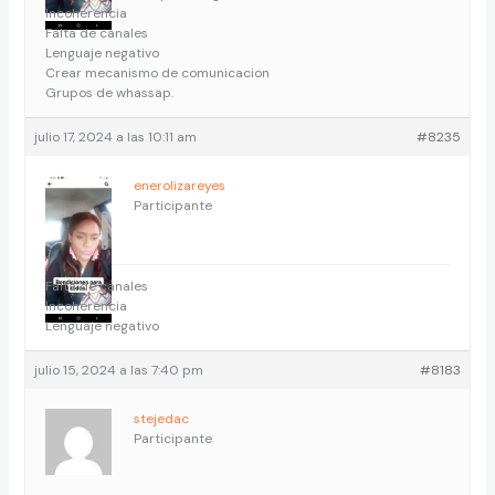
Incoherencia
Falta de canales
Lenguaje negativo
Crear mecanismo de comunicacion
Grupos de whassap.
julio 17, 2024 a las 10:11 am
#8235
enerolizareyes
Participante
Falta de canales
Incoherencia
Lenguaje negativo
julio 15, 2024 a las 7:40 pm
#8183
stejedac
Participante