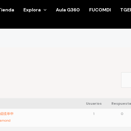
Tienda
Explora
Aula G360
FUCOMDI
TGE
Usuarios
Respuesta
）改成绩单申
1
0
iamond