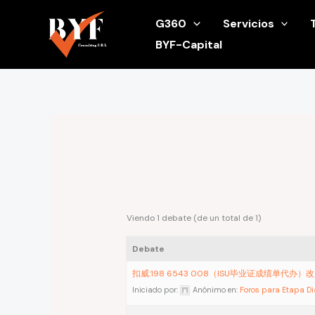
Ir
G360
Servicios
al
BYF-Capital
contenido
Viendo 1 debate (de un total de 1)
Debate
扣威:198 6543 008（ISU毕业证成绩单代办
Iniciado por:
Anónimo
en:
Foros para Etapa D