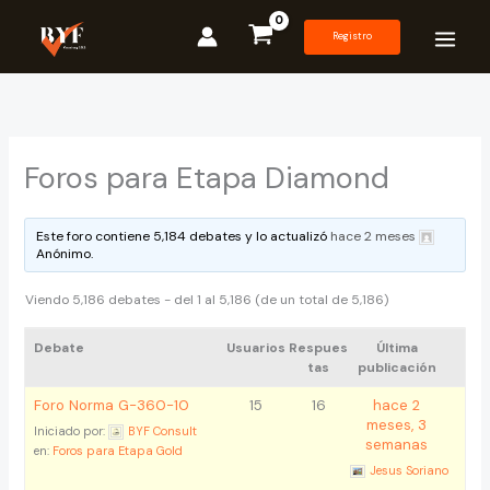
Ir
al
Registro
contenido
Foros para Etapa Diamond
Este foro contiene 5,184 debates y lo actualizó
hace 2 meses
Anónimo
.
Viendo 5,186 debates - del 1 al 5,186 (de un total de 5,186)
Debate
Usuarios
Respues
Última
tas
publicación
Foro Norma G-360-10
15
16
hace 2
meses, 3
Iniciado por:
BYF Consult
semanas
en:
Foros para Etapa Gold
Jesus Soriano