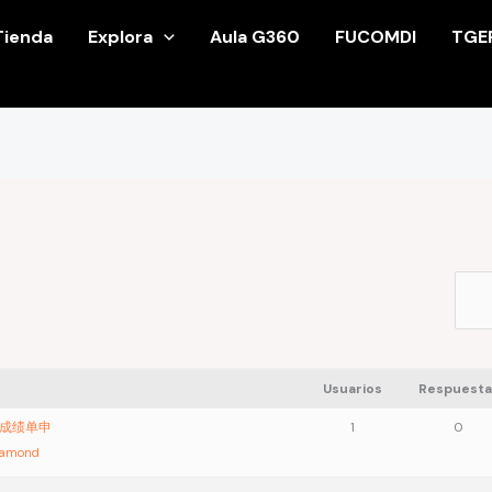
Tienda
Explora
Aula G360
FUCOMDI
TGE
Usuarios
Respuesta
）改成绩单申
1
0
iamond