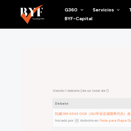
Ir
G360
Servicios
al
BYF-Capital
contenido
Viendo 1 debate (de un total de 1)
Debate
扣威:198 6543 008（ISU毕业证成绩单代办
Iniciado por:
Anónimo
en:
Foros para Etapa D