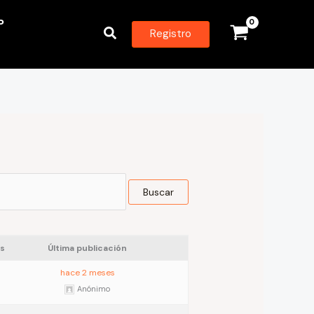
P
Buscar
Registro
s
Última publicación
hace 2 meses
Anónimo