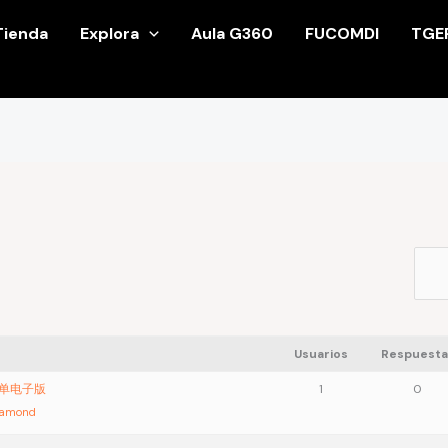
Tienda
Explora
Aula G360
FUCOMDI
TGE
Usuarios
Respuesta
绩单电子版
1
0
iamond