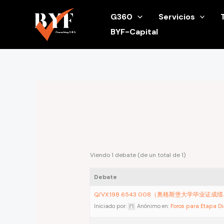
Ir
G360
Servicios
al
BYF-Capital
contenido
Viendo 1 debate (de un total de 1)
Debate
Q/VX:198 6543 008（奥格斯堡大学毕业证成
Iniciado por:
Anónimo
en:
Foros para Etapa D