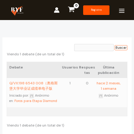
Ir
al
Registro
contenido
Viendo 1 debate (de un total de 1)
Debate
Usuarios
Respues
Última
tas
publicación
Q/VX:198 6543 008（奥格斯
1
0
hace 2 meses,
堡大学毕业证成绩单电子版
1 semana
Iniciado por:
Anónimo
Anónimo
en:
Foros para Etapa Diamond
Viendo 1 debate (de un total de 1)