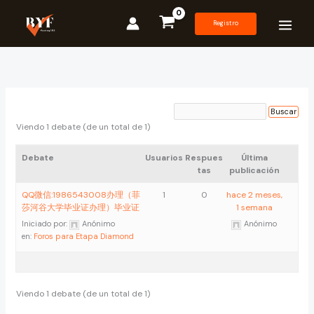
Ir
al
Registro
contenido
Viendo 1 debate (de un total de 1)
Debate
Usuarios
Respues
Última
tas
publicación
QQ微信:1986543008办理（菲
1
0
hace 2 meses,
莎河谷大学毕业证办理）毕业证
1 semana
Iniciado por:
Anónimo
Anónimo
en:
Foros para Etapa Diamond
Viendo 1 debate (de un total de 1)