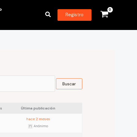
P
Buscar
Registro
s
Última publicación
hace 2 meses
Anónimo