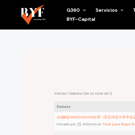
Ir
G360
Servicios
al
BYF-Capital
contenido
Viendo 1 debate (de un total de 1)
Debate
QQ微信:1986543008办理（菲莎河谷大学毕
Iniciado por:
Anónimo
en:
Foros para Etapa D