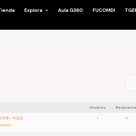
Tienda
Explora
Aula G360
FUCOMDI
TGE
Usuarios
Respuesta
业证办理）毕业证
1
0
iamond