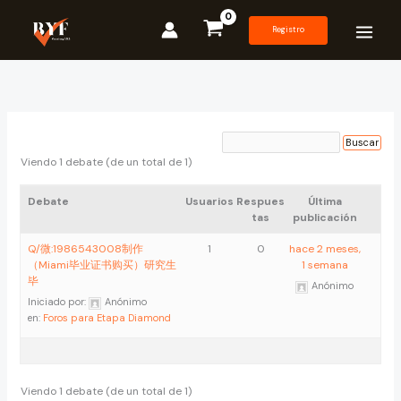
Ir
al
Registro
contenido
Viendo 1 debate (de un total de 1)
Debate
Usuarios
Respues
Última
tas
publicación
Q/微:1986543008制作
1
0
hace 2 meses,
（Miami毕业证书购买）研究生
1 semana
毕
Anónimo
Iniciado por:
Anónimo
en:
Foros para Etapa Diamond
Viendo 1 debate (de un total de 1)