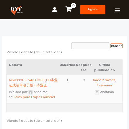
Ir
al
Registro
contenido
Viendo 1 debate (de un total de 1)
Debate
Usuarios
Respues
Última
tas
publicación
Q&VX:198 6543 008（UD毕业
1
0
hace 2 meses,
证成绩单电子版）毕业证
1 semana
Iniciado por:
Anónimo
Anónimo
en:
Foros para Etapa Diamond
Viendo 1 debate (de un total de 1)