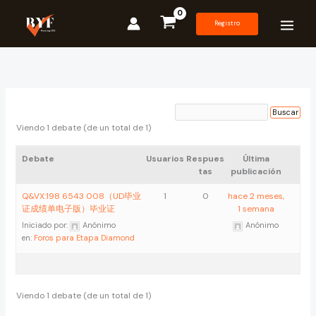
Ir
al
Registro
contenido
Viendo 1 debate (de un total de 1)
Debate
Usuarios
Respues
Última
tas
publicación
Q&VX:198 6543 008（UD毕业
1
0
hace 2 meses,
证成绩单电子版）毕业证
1 semana
Iniciado por:
Anónimo
Anónimo
en:
Foros para Etapa Diamond
Viendo 1 debate (de un total de 1)