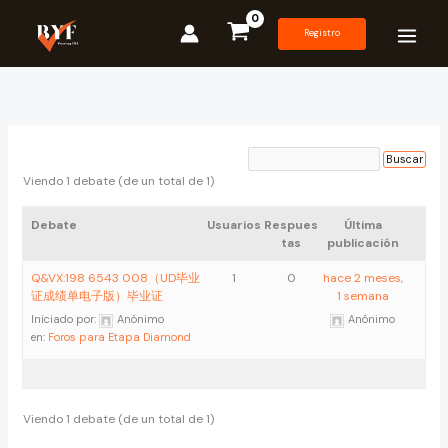
Ir
al
Registro
contenido
Viendo 1 debate (de un total de 1)
Debate
Usuarios
Respues
Última
tas
publicación
Q&VX:198 6543 008（UD毕业
1
0
hace 2 meses,
证成绩单电子版）毕业证
1 semana
Iniciado por:
Anónimo
Anónimo
en:
Foros para Etapa Diamond
Viendo 1 debate (de un total de 1)