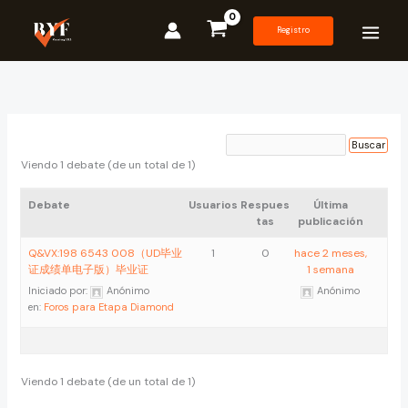
Ir
al
Registro
contenido
Viendo 1 debate (de un total de 1)
Debate
Usuarios
Respues
Última
tas
publicación
Q&VX:198 6543 008（UD毕业
1
0
hace 2 meses,
证成绩单电子版）毕业证
1 semana
Iniciado por:
Anónimo
Anónimo
en:
Foros para Etapa Diamond
Viendo 1 debate (de un total de 1)