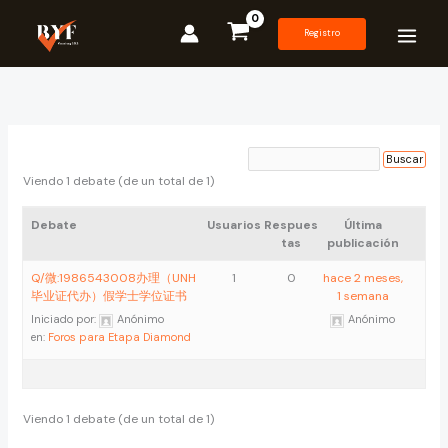
Ir
al
Registro
contenido
Viendo 1 debate (de un total de 1)
Debate
Usuarios
Respues
Última
tas
publicación
Q/微:1986543008办理（UNH
1
0
hace 2 meses,
毕业证代办）假学士学位证书
1 semana
Iniciado por:
Anónimo
Anónimo
en:
Foros para Etapa Diamond
Viendo 1 debate (de un total de 1)