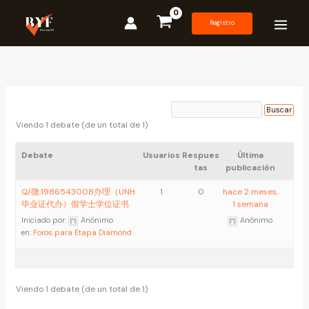
Ir
al
Registro
contenido
Viendo 1 debate (de un total de 1)
Debate
Usuarios
Respues
Última
tas
publicación
Q/微:1986543008办理（UNH
1
0
hace 2 meses,
毕业证代办）假学士学位证书
1 semana
Iniciado por:
Anónimo
Anónimo
en:
Foros para Etapa Diamond
Viendo 1 debate (de un total de 1)