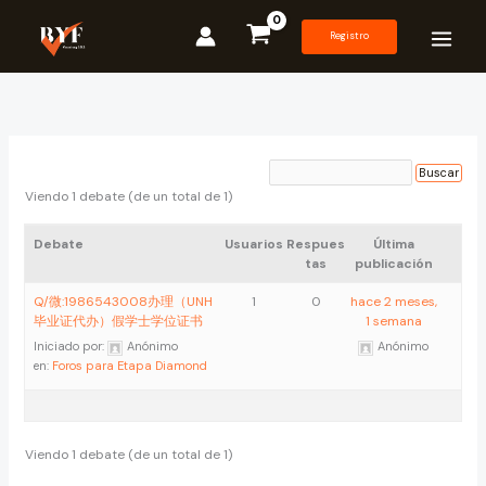
Ir
al
Registro
contenido
Viendo 1 debate (de un total de 1)
Debate
Usuarios
Respues
Última
tas
publicación
Q/微:1986543008办理（UNH
1
0
hace 2 meses,
毕业证代办）假学士学位证书
1 semana
Iniciado por:
Anónimo
Anónimo
en:
Foros para Etapa Diamond
Viendo 1 debate (de un total de 1)