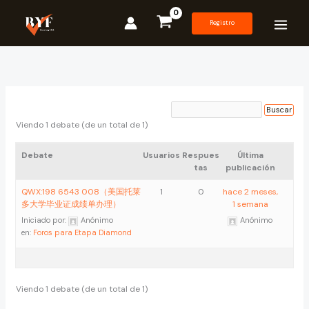
Ir
al
Registro
contenido
Viendo 1 debate (de un total de 1)
Debate
Usuarios
Respues
Última
tas
publicación
QWX:198 6543 008（美国托莱
1
0
hace 2 meses,
多大学毕业证成绩单办理）
1 semana
Iniciado por:
Anónimo
Anónimo
en:
Foros para Etapa Diamond
Viendo 1 debate (de un total de 1)