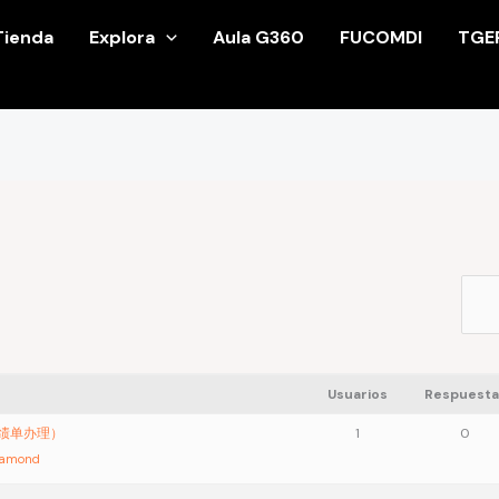
Tienda
Explora
Aula G360
FUCOMDI
TGE
Usuarios
Respuesta
成绩单办理）
1
0
iamond