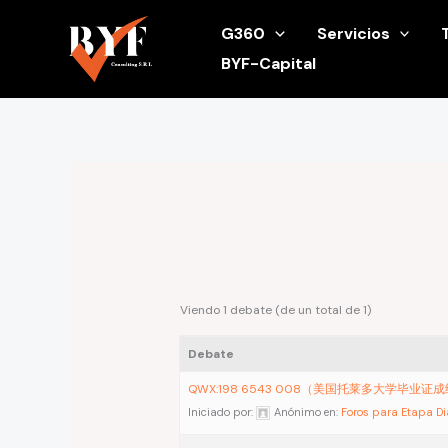
Ir
G360
Servicios
al
BYF-Capital
contenido
Viendo 1 debate (de un total de 1)
Debate
QWX:198 6543 008（美国托莱多大学毕业证
Iniciado por:
Anónimo
en:
Foros para Etapa D