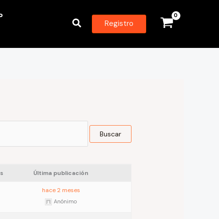
P
Buscar
Registro
s
Última publicación
hace 2 meses
Anónimo