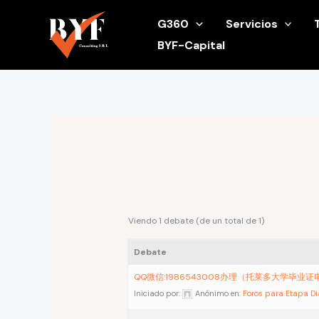
Ir
G360
Servicios
al
BYF-Capital
contenido
Viendo 1 debate (de un total de 1)
Debate
QQ微信:1986543008办理（托莱多大学毕业
Iniciado por:
Anónimo
en:
Foros para Etapa D