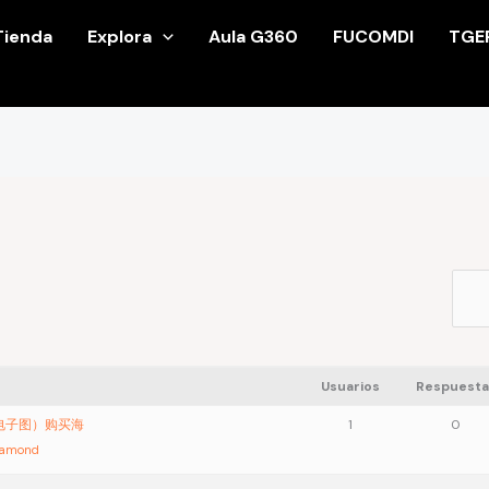
Tienda
Explora
Aula G360
FUCOMDI
TGE
Usuarios
Respuesta
证电子图）购买海
1
0
iamond