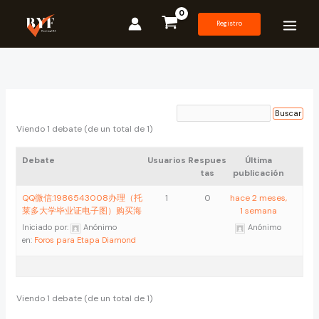
Ir
al
Registro
contenido
Viendo 1 debate (de un total de 1)
Debate
Usuarios
Respues
Última
tas
publicación
QQ微信:1986543008办理（托
1
0
hace 2 meses,
莱多大学毕业证电子图）购买海
1 semana
Iniciado por:
Anónimo
Anónimo
en:
Foros para Etapa Diamond
Viendo 1 debate (de un total de 1)