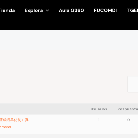
Tienda
Explora
Aula G360
FUCOMDI
TGE
Usuarios
Respuesta
业证成绩单仿制）真
1
0
iamond