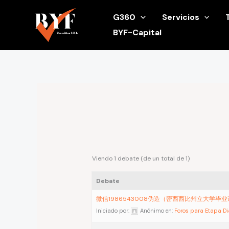
Ir
G360
Servicios
al
BYF-Capital
contenido
Viendo 1 debate (de un total de 1)
Debate
微信1986543008伪造（密西西比州立大学毕
Iniciado por:
Anónimo
en:
Foros para Etapa D