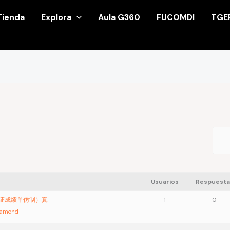
Tienda
Explora
Aula G360
FUCOMDI
TGE
Usuarios
Respuesta
业证成绩单仿制）真
1
0
iamond