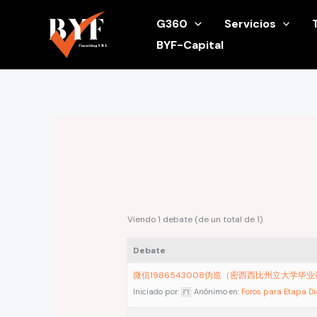
Ir
G360
Servicios
al
BYF-Capital
contenido
Viendo 1 debate (de un total de 1)
Debate
微信1986543008伪造（密西西比州立大学毕
Iniciado por:
Anónimo
en:
Foros para Etapa D