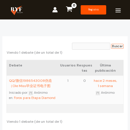
Ir
al
Registro
contenido
Viendo 1 debate (de un total de 1)
Debate
Usuarios
Respues
Última
tas
publicación
QQ/微信1986543008伪造
1
0
hace 2 meses,
（Ole Miss毕业证书电子图
1 semana
Iniciado por:
Anónimo
Anónimo
en:
Foros para Etapa Diamond
Viendo 1 debate (de un total de 1)