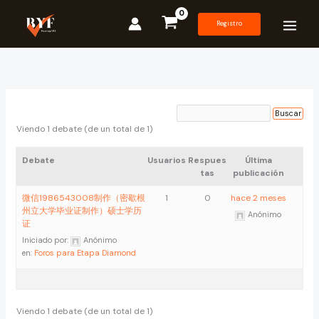
Ir
al
Registro
contenido
Viendo 1 debate (de un total de 1)
Debate
Usuarios
Respues
Última
tas
publicación
微信1986543008制作（密歇根
1
0
hace 2 meses
州立大学毕业证制作）硕士学历
Anónimo
证
Iniciado por:
Anónimo
en:
Foros para Etapa Diamond
Viendo 1 debate (de un total de 1)