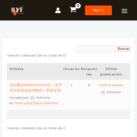
Ir
al
Registro
contenido
Viendo 1 debate (de un total de 1)
Debate
Usuarios
Respues
Última
tas
publicación
QQ/微信1986543008办（太平
1
0
hace 2 meses
洋大学毕业证书制作）学历证书
Anónimo
Iniciado por:
Anónimo
en:
Foros para Etapa Diamond
Viendo 1 debate (de un total de 1)