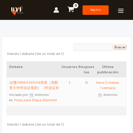
Ir
al
Registro
contenido
Viendo 1 debate (de un total de 1)
Debate
Usuarios
Respues
Última
tas
publicación
Q/微:1986543008伪造（埃默
1
0
hace 2 meses,
里大学毕业证复刻）《毕业证补
1 semana
Iniciado por:
Anónimo
Anónimo
en:
Foros para Etapa Diamond
Viendo 1 debate (de un total de 1)