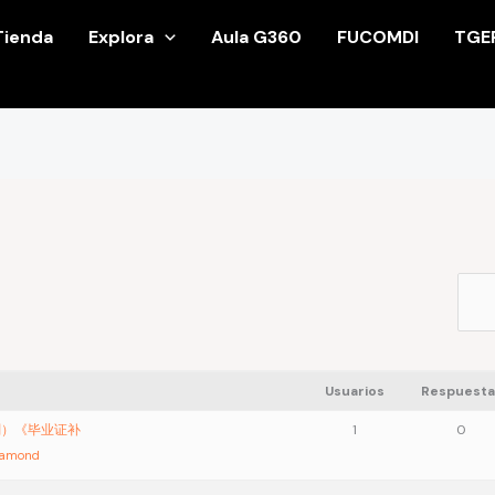
Tienda
Explora
Aula G360
FUCOMDI
TGE
Usuarios
Respuesta
复刻）《毕业证补
1
0
iamond