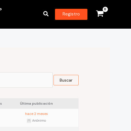
P
Buscar
Registro
s
Última publicación
hace 2 meses
Anónimo