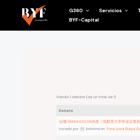
Ir
G360
Servicios
al
BYF-Capital
contenido
Viendo 1 debate (de un total de 1)
Debate
Q/微:1986543008伪造（埃默里大学毕业证
Iniciado por:
Anónimo
en:
Foros para Etapa D