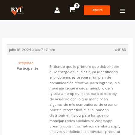
Ir
al
Registro
contenido
julio 15, 2024 a las 7:40 pm
#8183
stejedac
Entiendo que lo primero que debe hacer
Participante
el liderazgo de la iglesia, ya identificado
el problema, es preparar un plan de
comunicación efectiva, para lograr que el
mensaje llegue a cada miembro de la
iglesia a tiempo y claro, para ello, estoy
de acuerdo con lo que mencionan
algunos de mis compañeros de crear un
boletín informativo, el cual puedan
distribuir en físico, para los que no
manejan redes sociales ni Whatsapp,
crear grupos informativos de whatsapp y
una vez ya definida la actividad, procurar