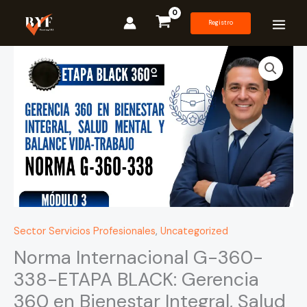
Ir
al
Registro
contenido
Norma
Internacional
G-
360-
338-
ETAPA
BLACK:
Gerencia
360
en
Bienestar
Sector Servicios Profesionales
,
Uncategorized
Integral,
Salud
Norma Internacional G-360-
Mental
338-ETAPA BLACK: Gerencia
y
360 en Bienestar Integral, Salud
Balance