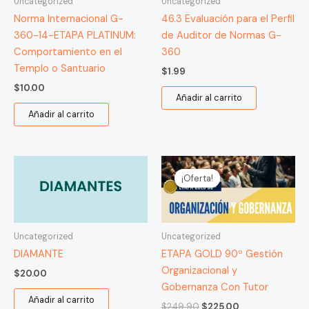
Uncategorized
Uncategorized
Norma Internacional G-
46.3 Evaluación para el Perfil
360-14-ETAPA PLATINUM:
de Auditor de Normas G-
Comportamiento en el
360
Templo o Santuario
$
1.99
$
10.00
Añadir al carrito
Añadir al carrito
El
El
precio
precio
¡Oferta!
¡Oferta!
original
actual
era:
es:
$249.90.
$225.00.
Uncategorized
Uncategorized
DIAMANTE
ETAPA GOLD 90º Gestión
Organizacional y
$
20.00
Gobernanza Con Tutor
Añadir al carrito
$
249.90
$
225.00