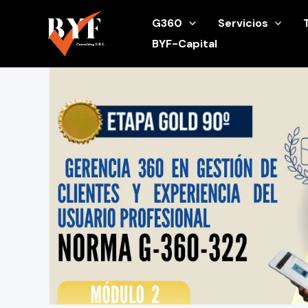
Ir
G360
Servicios
al
BYF-Capital
contenido