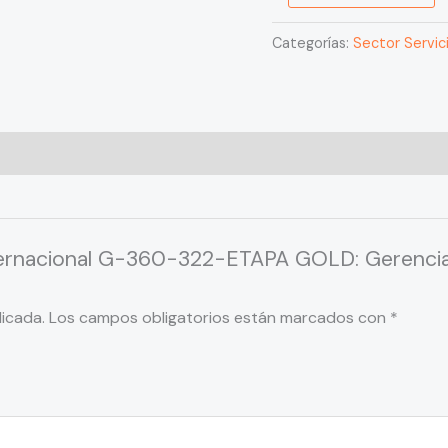
y
Experiencia
Categorías:
Sector Servic
del
Usuario
Profesional
cantidad
nternacional G-360-322-ETAPA GOLD: Gerencia
licada.
Los campos obligatorios están marcados con
*