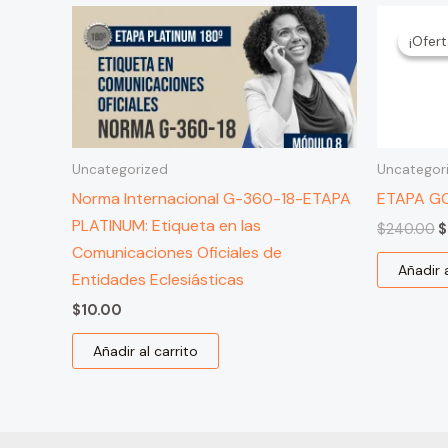
E
p
¡Ofert
¡Ofert
o
e
$
Uncategorized
Uncategor
Norma Internacional G-360-18-ETAPA
ETAPA G
PLATINUM: Etiqueta en las
$
240.00
$
Comunicaciones Oficiales de
Añadir a
Entidades Eclesiásticas
$
10.00
Añadir al carrito