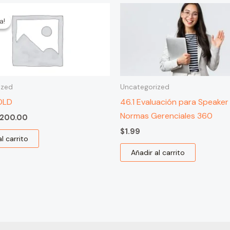
l
El
recio
precio
a!
a!
riginal
actual
ra:
es:
240.00.
$200.00.
ized
Uncategorized
OLD
46.1 Evaluación para Speaker
Normas Gerenciales 360
200.00
$
1.99
l carrito
Añadir al carrito