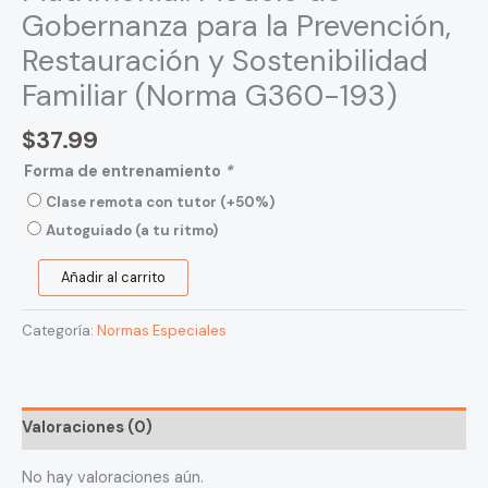
Familiar
Gobernanza para la Prevención,
(Norma
Restauración y Sostenibilidad
G360-
Familiar (Norma G360-193)
193)
cantidad
$
37.99
Forma de entrenamiento
*
Clase remota con tutor
(+50%)
Autoguiado (a tu ritmo)
Añadir al carrito
Categoría:
Normas Especiales
Valoraciones (0)
No hay valoraciones aún.