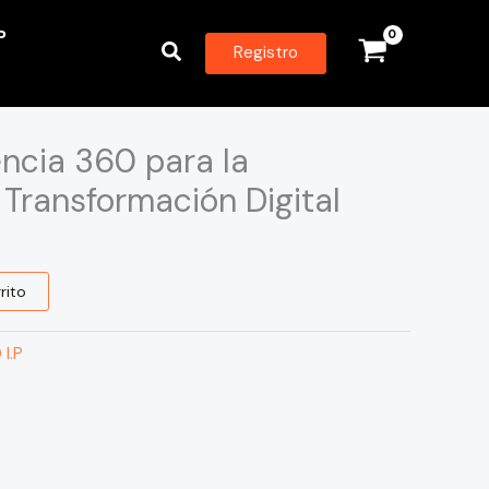
P
Buscar
Registro
ncia 360 para la
 Transformación Digital
rito
I.P