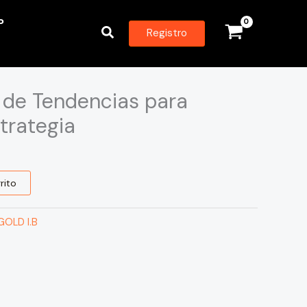
P
Buscar
Registro
s de Tendencias para
strategia
rito
GOLD I.B