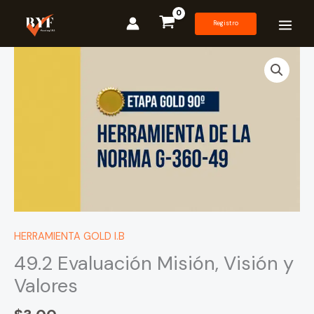
Ir
al
Registro
contenido
49.2
Evaluación
Misión,
Visión
y
Valores
cantidad
HERRAMIENTA GOLD I.B
49.2 Evaluación Misión, Visión y
Valores