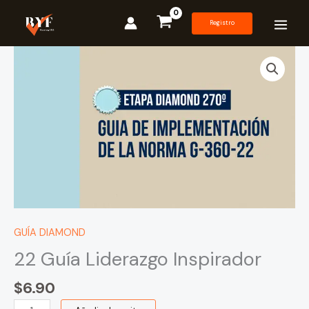
Ir
al
Registro
contenido
22
Guía
Liderazgo
Inspirador
cantidad
GUÍA DIAMOND
22 Guía Liderazgo Inspirador
$
6.90