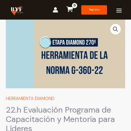
Ir
al
Registro
contenido
22.h
Evaluación
Programa
de
Capacitación
y
Mentoría
para
Líderes
cantidad
HERRAMIENTA DIAMOND
22.h Evaluación Programa de
Capacitación y Mentoría para
Líderes