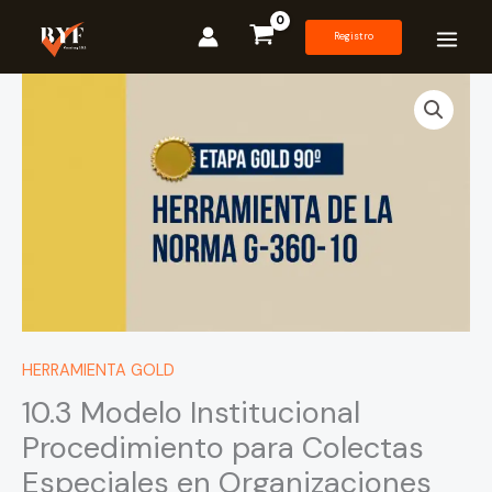
Ir
al
Registro
contenido
10.3
Modelo
Institucional
Procedimiento
para
Colectas
Especiales
en
Organizaciones
Eclesiásticas
cantidad
HERRAMIENTA GOLD
10.3 Modelo Institucional
Procedimiento para Colectas
Especiales en Organizaciones