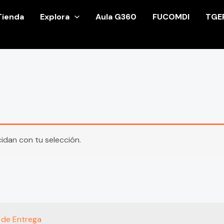
Tienda
Explora
Aula G360
FUCOMDI
TGE
dan con tu selección.
s de Entrega