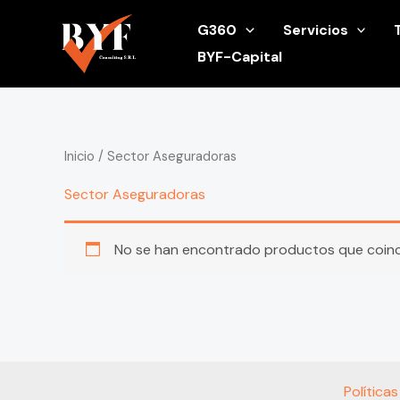
Ir
G360
Servicios
al
BYF-Capital
contenido
Inicio
/ Sector Aseguradoras
Sector Aseguradoras
No se han encontrado productos que coinci
Política