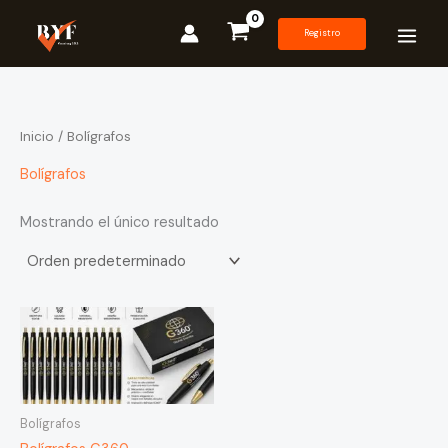
Ir
al
Registro
contenido
Inicio
/ Bolígrafos
Bolígrafos
Mostrando el único resultado
Bolígrafos