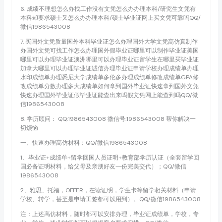
6. 成绩不理想怎么办找工作没有文凭怎么办办理本科/研究生文凭有
本科却要求硕士又怎么办办理本科/硕士毕业证网上买文凭可靠吗QQ/
微信1986543008
7. 买国外文凭质量国外本科毕业证怎么办理国外大学文凭高仿真制作
办国外文凭可找工作怎么办理国外假毕业证哪里可以制作毕业证美国
哪里可以办理毕业证澳洲哪里可以办理毕业证留学生在哪里买毕业证
加拿大哪里可以办理毕业证诚信办理毕业证申请学校办理成绩单办理
水印成绩单办理悉尼大学成绩单多伦多办理成绩单修改成绩单GPA修
改成绩单分数办理多大成绩单如何拿到国外毕业证快速拿到国外文凭
快速办理国外毕业证假毕业证能查出来吗假文凭网上能查到吗QQ/微
信1986543008
8. 学历顾问： QQ:1986543008 微信号:1986543008 帮你解决一
切烦恼
一、快速办理高仿材料：QQ/微信1986543008
1、毕业证+成绩单+留学回国人员证明+教育部学历认证（全套留学回
国必备证明材料，给父母及亲朋好友一份完美交代）；QQ/微信
1986543008
2、雅思、托福，OFFER，在读证明，学生卡等留学相关材料（申请
学校、转学，甚至是申请工签都可以用到）。QQ/微信1986543008
注：上述高仿材料，随时都可以安排办理，毕业证成绩单，学校，专