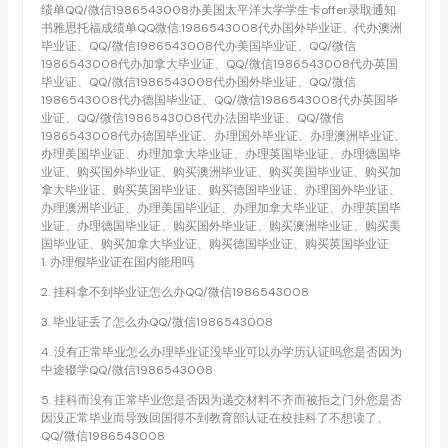
绩单QQ/微信1986543008办美国太平洋大学学生卡offer录取通知
书雅思托福成绩单QQ微信:1986543008代办国外毕业证、代办澳洲
毕业证、QQ/微信1986543008代办美国毕业证、QQ/微信
1986543008代办加拿大毕业证、QQ/微信1986543008代办英国
毕业证、QQ/微信1986543008代办国外毕业证、QQ/微信
1986543008代办德国毕业证、QQ/微信1986543008代办英国毕
业证、QQ/微信1986543008代办法国毕业证、QQ/微信
1986543008代办德国毕业证、办理国外毕业证、办理澳洲毕业证、
办理美国毕业证、办理加拿大毕业证、办理英国毕业证、办理德国毕
业证、购买国外毕业证、购买澳洲毕业证、购买美国毕业证、购买加
拿大毕业证、购买英国毕业证、购买德国毕业证、办理国外毕业证、
办理澳洲毕业证、办理美国毕业证、办理加拿大毕业证、办理英国毕
业证、办理德国毕业证、购买国外毕业证、购买澳洲毕业证、购买美
国毕业证、购买加拿大毕业证、购买德国毕业证、购买英国毕业证
1. 办理假毕业证在国内能用吗
2. 挂科拿不到毕业证怎么办QQ/微信1986543008
3. 毕业证丢了怎么办QQ/微信1986543008
4. 没有正常毕业怎么办理毕业证没毕业可以办学历认证吗您是否因为
中途辍学QQ/微信1986543008
5. 挂科而没有正常毕业您是否因为递交材料不齐而被拒之门外您是否
因没正常毕业而导致回国得不到教育部认证在校挂科了不想读了、
QQ/微信1986543008