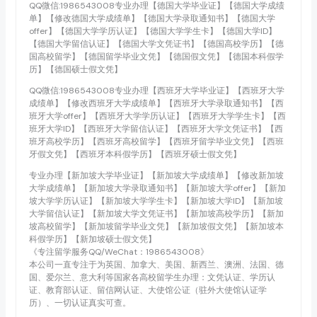
QQ微信:1986543008专业办理【德国大学毕业证】【德国大学成绩
单】【修改德国大学成绩单】【德国大学录取通知书】【德国大学
offer】【德国大学学历认证】【德国大学学生卡】【德国大学ID】
【德国大学留信认证】【德国大学文凭证书】【德国高校学历】【德
国高校留学】【德国留学毕业文凭】【德国假文凭】【德国本科假学
历】【德国硕士假文凭】
QQ微信:1986543008专业办理【西班牙大学毕业证】【西班牙大学
成绩单】【修改西班牙大学成绩单】【西班牙大学录取通知书】【西
班牙大学offer】【西班牙大学学历认证】【西班牙大学学生卡】【西
班牙大学ID】【西班牙大学留信认证】【西班牙大学文凭证书】【西
班牙高校学历】【西班牙高校留学】【西班牙留学毕业文凭】【西班
牙假文凭】【西班牙本科假学历】【西班牙硕士假文凭】
专业办理【新加坡大学毕业证】【新加坡大学成绩单】【修改新加坡
大学成绩单】【新加坡大学录取通知书】【新加坡大学offer】【新加
坡大学学历认证】【新加坡大学学生卡】【新加坡大学ID】【新加坡
大学留信认证】【新加坡大学文凭证书】【新加坡高校学历】【新加
坡高校留学】【新加坡留学毕业文凭】【新加坡假文凭】【新加坡本
科假学历】【新加坡硕士假文凭】
《专注留学服务QQ/WeChat：1986543008》
本公司一直专注于为英国、加拿大、美国、新西兰、澳洲、法国、德
国、爱尔兰、意大利等国家各高校留学生办理：文凭认证、学历认
证、教育部认证、留信网认证、大使馆公证（驻外大使馆认证学
历）、一切认证真实可查。