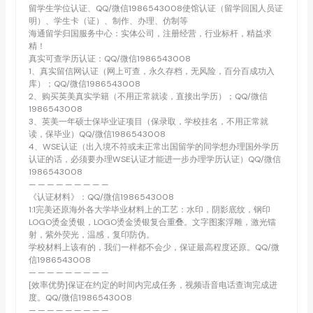
留学生学位认证、QQ/微信1986543008使馆认证（留学回国人员证
明）、学生卡（证）、制作、办理、仿制等
海通留学归国服务中心：实体公司，注册经营，行业标杆，精益求
精！
真实可查学历认证：QQ/微信1986543008
1、真实留信网认证（网上可查，永久存档，无风险，百分百成功入
库）；QQ/微信1986543008
2、购买英美真实学籍（不用正常就读，直接出学历）；QQ/微信
1986543008
3、英美一年硕士保毕业证项目（保录取，学校挂名，不用正常就
读，保毕业）QQ/微信1986543008
4、WSE认证（出入境不符或未正常出国留学的同学想办理国外学历
认证的话，必须要办理WSE认证才能进一步办理学历认证）QQ/微信
1986543008
— — — — — — — — —
《认证材料》：QQ/微信1986543008
1:1完美还原海外各大学毕业材料上的工艺：水印，阴影底纹，钢印
LOGO烫金烫银，LOGO烫金烫银复合重叠。文字图案浮雕，激光镭
射，紫外荧光，温感，复印防伪。
学校材料上该有的，我们一样都不会少，保证最高程度还原。QQ/微
信1986543008
— — — — — — — — —
[效率优势]保证在约定的时间内完成任务，视频语音电话查询完成进
度。QQ/微信1986543008
— — — — — — — — —