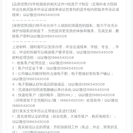
[品质优势]与学校颁发的相关证件1:1纸质尺寸制定（定期向各大院校
毕业生购买版本毕业证成绩单保证您拿到的是学校内部版本毕业证成
绩单）QQ/微信1986543008
— — — — — — — — —
[保密优势]我们绝不向任何个人或组织泄露您的隐私，致力于在充分
保护你隐私的前提下，为您提供更优质的体验和服务。完成交易，删
除客户资料QQ/微信1986543008
— — — — — — — — —
上述材料，随时都可以安排办理，毕业证成绩单、学校、专业、，学
位，毕业时间都可以根据客户要求安排。QQ/微信1986543008
材料处理流程：QQ/微信1986543008
1：收集客户处理信息；QQ/微信1986543008
2：客户付定金下单；QQ/微信1986543008
3：公司确认到账转制作点做电子图；电子图做好发给客户确认；
QQ/微信1986543008
4：电子图确认好转成品部做成品；QQ/微信1986543008
5：完成做好拍照或视频确认再付余款;QQ/微信1986543008
6：快递给客户（国内顺丰，国外DHL）。QQ/微信1986543008
（详情请加下文凭顾问Q /微：1986543008）欢迎咨询！QQ/微信
1986543008
进行真实文凭学历认证用途以及进行流程：
1：真实使馆认证的用途（创业优惠，大城市落户，购买免税车）；
QQ/微信1986543008
2：真实留信认证的用途：升职加薪找工作（私企，外企，荣誉的见
证）；QQ/微信1986543008