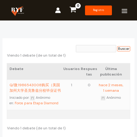
Ir
al
Registro
contenido
Viendo 1 debate (de un total de 1)
Debate
Usuarios
Respues
Última
tas
publicación
Q/微:1986543008购买（美国
1
0
hace 2 meses,
加州大学圣克鲁兹分校毕业证书
1 semana
Iniciado por:
Anónimo
Anónimo
en:
Foros para Etapa Diamond
Viendo 1 debate (de un total de 1)