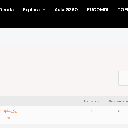
Tienda
Explora
Aula G360
FUCOMDI
TGE
Usuarios
Respuesta
016年毕业证
1
0
iamond