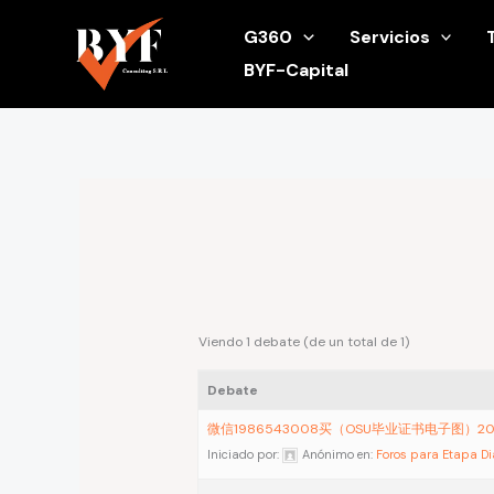
Ir
G360
Servicios
al
BYF-Capital
contenido
Viendo 1 debate (de un total de 1)
Debate
微信1986543008买（OSU毕业证书电子图）2
Iniciado por:
Anónimo
en:
Foros para Etapa D