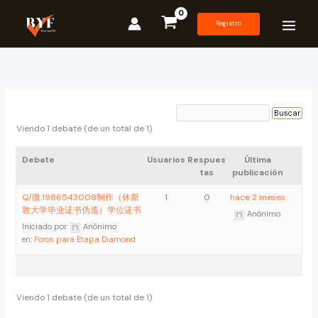
Ir
al
Registro
contenido
Viendo 1 debate (de un total de 1)
Debate
Usuarios
Respues
Última
tas
publicación
Q/微:1986543008制作（休斯
1
0
hace 2 meses
敦大学毕业证书伪造）学位证书
Anónimo
Iniciado por:
Anónimo
en:
Foros para Etapa Diamond
Viendo 1 debate (de un total de 1)